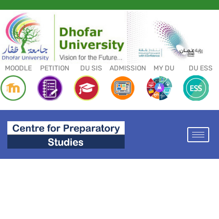
MOODLE
PETITION
DU SIS
ADMISSION
MY DU
DU ESS